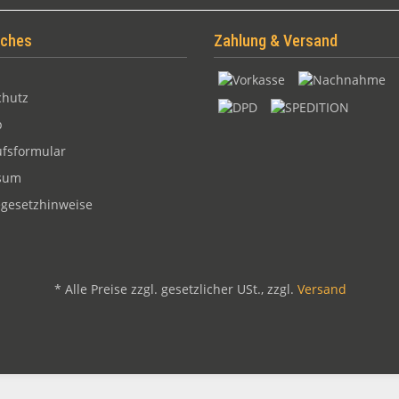
iches
Zahlung & Versand
chutz
p
fsformular
sum
egesetzhinweise
*
Alle Preise zzgl. gesetzlicher USt., zzgl.
Versand