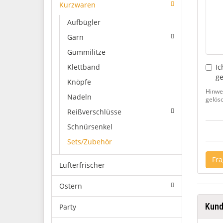
Kurzwaren
Aufbügler
Garn
Gummilitze
Klettband
Ic
ge
Knöpfe
Hinwei
Nadeln
gelös
Reißverschlüsse
Schnürsenkel
Sets/Zubehör
Fra
Lufterfrischer
Ostern
Kund
Party