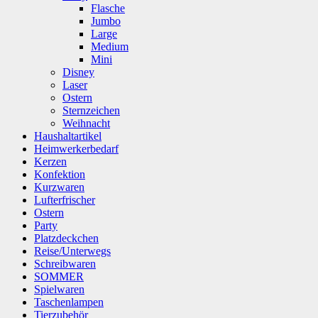
Flasche
Jumbo
Large
Medium
Mini
Disney
Laser
Ostern
Sternzeichen
Weihnacht
Haushaltartikel
Heimwerkerbedarf
Kerzen
Konfektion
Kurzwaren
Lufterfrischer
Ostern
Party
Platzdeckchen
Reise/Unterwegs
Schreibwaren
SOMMER
Spielwaren
Taschenlampen
Tierzubehör