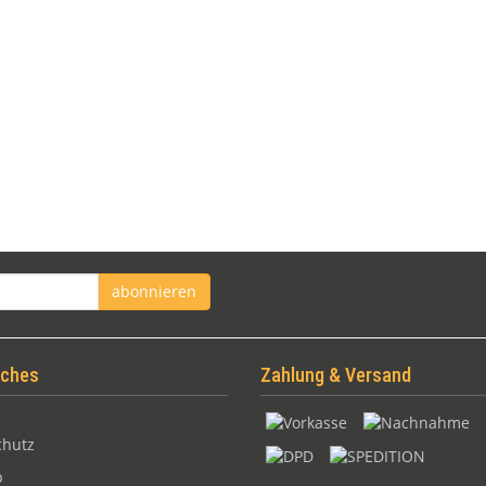
abonnieren
iches
Zahlung & Versand
chutz
p