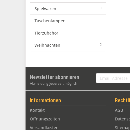
Spielwaren
Taschenlampen
Tierzubehör
Weihnachten
Email-
Newsletter abonnieren
Adresse
Abmeldung jederzeit möglich
Informationen
Rechtl
Kontakt
AGB
Öffnungszeiten
Datens
Versandkosten
Sitema