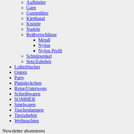
Aufbügler
Garn
Gummilitze
Klettband
Knöpfe
Nadeln
Reißverschlüsse
Metall
Nylon
Nylon Profil
Schnürsenkel
Sets/Zubehör
Lufterfrischer
Ostern
Party
Platzdeckchen
Reise/Unterwegs
Schreibwaren
SOMMER
Spielwaren
Taschenlampen
Tierzubehör
Weihnachten
Newsletter abonnieren