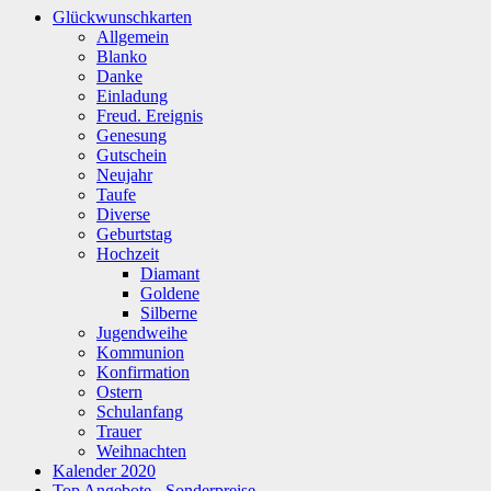
Glückwunschkarten
Allgemein
Blanko
Danke
Einladung
Freud. Ereignis
Genesung
Gutschein
Neujahr
Taufe
Diverse
Geburtstag
Hochzeit
Diamant
Goldene
Silberne
Jugendweihe
Kommunion
Konfirmation
Ostern
Schulanfang
Trauer
Weihnachten
Kalender 2020
Top Angebote - Sonderpreise