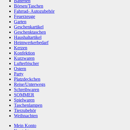
Batterien
Börsen/Taschen
Fahrrad- Autozubehör
Feuerzeuge
Garten
Geschenkartikel
Geschenktaschen
Haushaltartikel
Heimwerkerbedarf
Kerzen
Konfektion
Kurzwaren
Lufterfrischer
Ostern
Party
Platzdeckchen
Reise/Unterwegs
Schreibwaren
SOMMER
Spielwaren
Taschenlampen
Tierzubehör
Weihnachten
Mein Konto