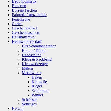
Bad / Kosmetik
Batterien
Börsen/Taschen
Fahrrad- Autozubehör
Feuerzeuge
Garten
Geschenkartikel
Geschenktaschen
Haushaltartikel
Heimwerkerbedarf
Bits Schraubendreher
Bohrer / Dübel
Handschuhe
Klebe & Packband
Kleinwerkzeuge
Malern
Metallwaren
Haken
Kleinteile
Riegel
Scharniere
Winkel
Schlösser
Sonstiges
Kerzen