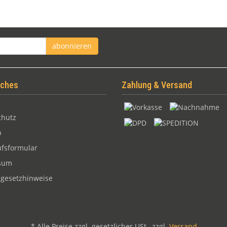
abonnieren
iches
Zahlung & Versand
chutz
p
fsformular
sum
egesetzhinweise
*
Alle Preise zzgl. gesetzlicher USt., zzgl.
Versand