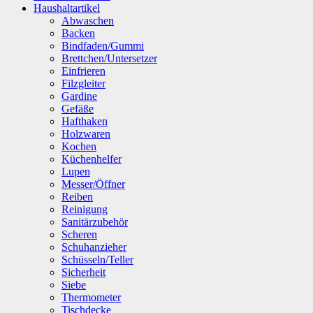
Haushaltartikel
Abwaschen
Backen
Bindfaden/Gummi
Brettchen/Untersetzer
Einfrieren
Filzgleiter
Gardine
Gefäße
Hafthaken
Holzwaren
Kochen
Küchenhelfer
Lupen
Messer/Öffner
Reiben
Reinigung
Sanitärzubehör
Scheren
Schuhanzieher
Schüsseln/Teller
Sicherheit
Siebe
Thermometer
Tischdecke