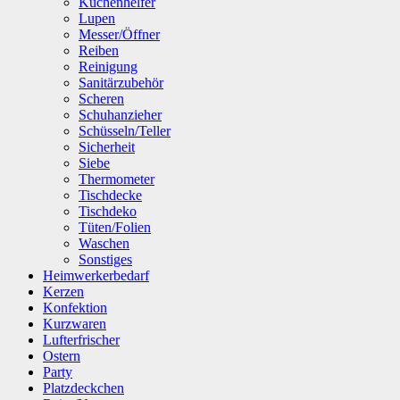
Küchenhelfer
Lupen
Messer/Öffner
Reiben
Reinigung
Sanitärzubehör
Scheren
Schuhanzieher
Schüsseln/Teller
Sicherheit
Siebe
Thermometer
Tischdecke
Tischdeko
Tüten/Folien
Waschen
Sonstiges
Heimwerkerbedarf
Kerzen
Konfektion
Kurzwaren
Lufterfrischer
Ostern
Party
Platzdeckchen