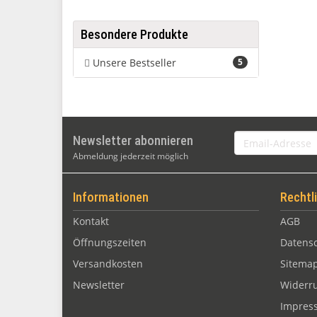
Besondere Produkte
Unsere Bestseller
5
Email-
Newsletter abonnieren
Adresse
Abmeldung jederzeit möglich
Informationen
Rechtl
Kontakt
AGB
Öffnungszeiten
Datens
Versandkosten
Sitema
Newsletter
Widerru
Impres