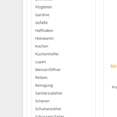
Filzgleiter
Gardine
Gefäße
Hafthaken
Holzwaren
Kochen
Küchenhelfer
Lupen
Met
Messer/Öffner
Reiben
Reinigung
Pr
Sanitärzubehör
Scheren
Schuhanzieher
Schüsseln/Teller