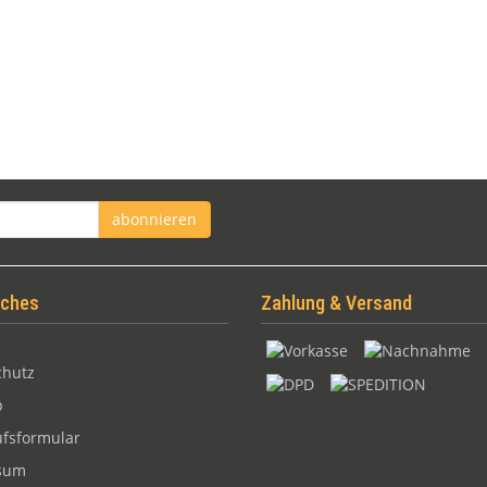
abonnieren
iches
Zahlung & Versand
chutz
p
fsformular
sum